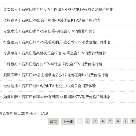
美女如云！石家庄哪里的KTV可以出台-阿玛尼KTV夜总会消费价格排
值得参考！石家庄ktv出台价格表-伊漫国际KTV消费价格详情
专业水准！石家庄哪个ktv有陪唱-铜雀台KTV消费排行简介
行业顶尖！石家庄那个ktv陪唱玩的开-壹公馆KTV消费价格口碑排名
专属服务！石家庄最高档夜总会排名-翡翠皇宫KTV消费行情推荐
口碑极好！石家庄最好的KTV叫什么-熙悦会KTV消费价格行情
刺激不断！石家庄ktv公主能带走多少钱-龙都国际ktv消费价格行情
最佳选择！石家庄最出名的KTV-七公主ktv娱乐会消费体验
如痴如醉！石家庄有哪些ktv有男陪-红楼国际KTV消费价格口碑排名
共376条 每页20条 页次：1/19
1
2
3
4
5
6
7
8
首页
上一页