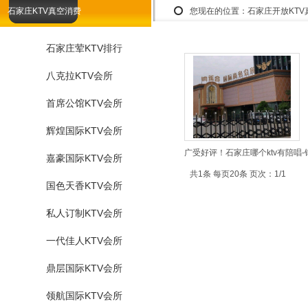
石家庄KTV真空消费
您现在的位置：
石家庄开放KT
石家庄荤KTV排行
八克拉KTV会所
首席公馆KTV会所
辉煌国际KTV会所
广受好评！石家庄哪个ktv有陪唱-
嘉豪国际KTV会所
共1条 每页20条 页次：1/1
国色天香KTV会所
私人订制KTV会所
一代佳人KTV会所
鼎层国际KTV会所
领航国际KTV会所